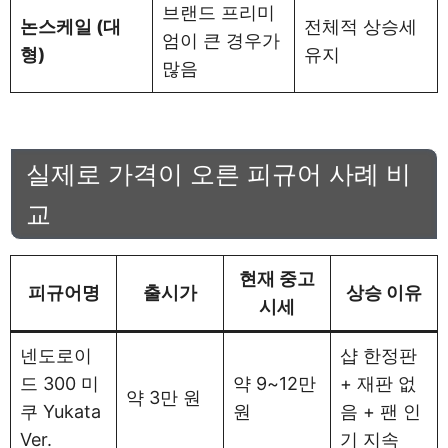
브랜드 프리미
논스케일 (대
전체적 상승세
엄이 큰 경우가
형)
유지
많음
실제로 가격이 오른 피규어 사례 비
교
현재 중고
피규어명
출시가
상승 이유
시세
넨도로이
샵 한정판
드 300 미
약 9~12만
+ 재판 없
약 3만 원
쿠 Yukata
원
음 + 팬 인
Ver.
기 지속