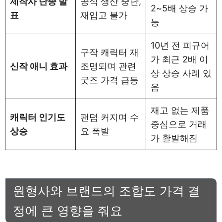
제작사 단종 발
공식 생산 중단,
2~5배 상승 가
표
재입고 불가
능
10년 전 피규어
구작 캐릭터 재
가 최근 2배 이
신작 애니 효과
조명되며 관련
상 상승 사례 있
굿즈 가격 급등
음
재고 없는 제품
캐릭터 인기도
팬덤 커지며 수
중심으로 거래
상승
요 폭발
가 활발해짐
원형사와 브랜드의 조합도 가격 결
정에 큰 영향을 줘요