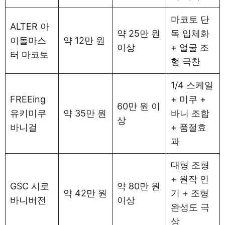
마코토 단
ALTER 아
약 25만 원
독 입체화
이돌마스
약 12만 원
이상
+ 얼굴 조
터 마코토
형 극찬
1/4 스케일
FREEing
+ 미쿠 +
60만 원 이
유키미쿠
약 35만 원
바니 조합
상
바니걸
+ 품절효
과
대형 조형
+ 원작 인
GSC 시로
약 80만 원
약 42만 원
기 + 조형
바니버전
이상
완성도 극
상