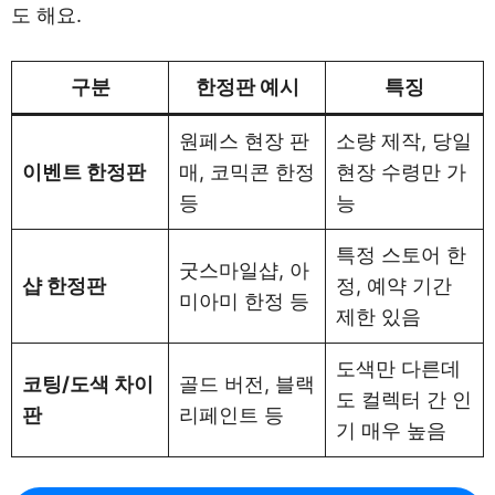
도 해요.
구분
한정판 예시
특징
원페스 현장 판
소량 제작, 당일
이벤트 한정판
매, 코믹콘 한정
현장 수령만 가
등
능
특정 스토어 한
굿스마일샵, 아
샵 한정판
정, 예약 기간
미아미 한정 등
제한 있음
도색만 다른데
코팅/도색 차이
골드 버전, 블랙
도 컬렉터 간 인
판
리페인트 등
기 매우 높음