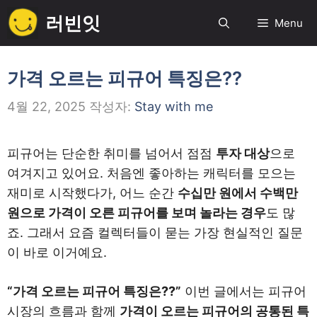
컨
러빈잇
Menu
텐
츠
로
가격 오르는 피규어 특징은??
건
4월 22, 2025
작성자:
Stay with me
너
뛰
기
피규어는 단순한 취미를 넘어서 점점
투자 대상
으로
여겨지고 있어요. 처음엔 좋아하는 캐릭터를 모으는
재미로 시작했다가, 어느 순간
수십만 원에서 수백만
원으로 가격이 오른 피규어를 보며 놀라는 경우
도 많
죠. 그래서 요즘 컬렉터들이 묻는 가장 현실적인 질문
이 바로 이거예요.
“가격 오르는 피규어 특징은??”
이번 글에서는 피규어
시장의 흐름과 함께
가격이 오르는 피규어의 공통된 특