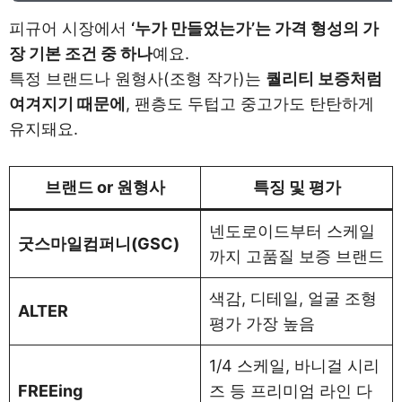
피규어 시장에서
‘누가 만들었는가’는 가격 형성의 가
장 기본 조건 중 하나
예요.
특정 브랜드나 원형사(조형 작가)는
퀄리티 보증처럼
여겨지기 때문에
, 팬층도 두텁고 중고가도 탄탄하게
유지돼요.
브랜드 or 원형사
특징 및 평가
넨도로이드부터 스케일
굿스마일컴퍼니(GSC)
까지 고품질 보증 브랜드
색감, 디테일, 얼굴 조형
ALTER
평가 가장 높음
1/4 스케일, 바니걸 시리
FREEing
즈 등 프리미엄 라인 다