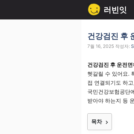
컨
러빈잇
텐
츠
로
건강검진 후 
건
7월 16, 2025
작성자:
S
너
뛰
건강검진 후 운전면
기
헷갈릴 수 있어요.
접 연결되기도 하고
국민건강보험공단에서
받아야 하는지 등 
목차