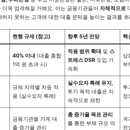
제가 더욱 엄격해질 거예요. 이는 금융기관들이
자체적으로
통과하지 못하는 고객에 대한 대출 문턱을 높이는 결과를 초
현행 규제 (참고)
향후 5년 전망
핵
적용 범위 확대
및
스
40% 이내
(대출 총합
상
트레스 DSR
도입 가
1억 원 초과 시)
부
속화
실수요자 특례 유지
,
규제 지역별 차등 적
투
투기 목적 대출은 지
용 (실수요자 특례)
정
속적으로 제한
총 증가율 목표 관리
금융기관별 가계 대
국
를 통한 부채 규모 억
출 증가율 관리
전