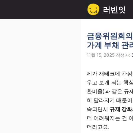
컨
러빈잇
텐
츠
로
금융위원회의 가
건
가계 부채 관
너
11월 15, 2025
작성자:
뛰
기
제가 재테크에 관
우고 보게 되는 핵심
환비율)과 같은 규
히 달라지기 때문이
속되면서
규제 강화
더 어려워지는 건 아
더라고요.