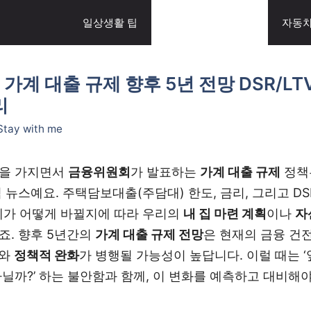
일상생활 팁
정부지원·대출 정보
자동차
계 대출 규제 향후 5년 전망 DSR/LT
리
Stay with me
심을 가지면서
금융위원회
가 발표하는
가계 대출 규제
정책
 뉴스예요. 주택담보대출(주담대) 한도, 금리, 그리고 
제가 어떻게 바뀔지에 따라 우리의
내 집 마련 계획
이나
자
죠. 향후 5년간의
가계 대출 규제 전망
은 현재의 금융 건
와
정책적 완화
가 병행될 가능성이 높답니다. 이럴 때는 
닐까?’ 하는 불안함과 함께, 이 변화를 예측하고 대비해