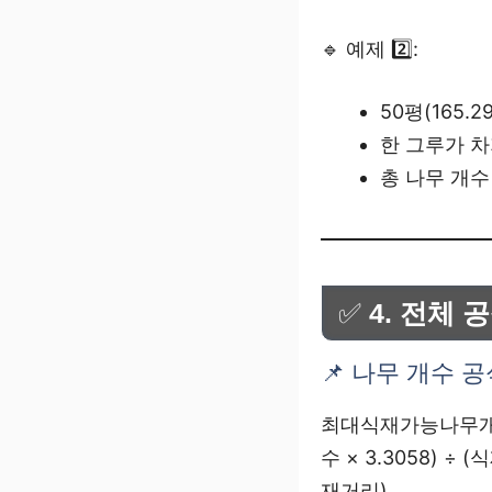
🔹 예제 2️⃣:
50평(165.
한 그루가 차
총 나무 개수
✅
4. 전체 
📌 나무 개수 
최대식재가능나무개수=
수 × 3.3058) 
재거리)