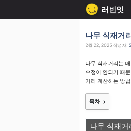
컨
러빈잇
텐
츠
로
나무 식재거리
건
2월 22, 2025
작성자:
S
너
뛰
나무 식재거리는 배
기
수정이 안되기 때문
거리 계산하는 방법
목차
나무 식재거