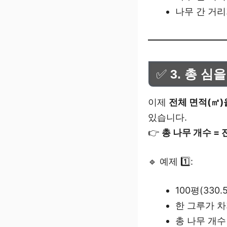
나무 간 거
✅
3. 총 심
이제
전체 면적(㎡)
있습니다.
👉
총 나무 개수 = 
🔹 예제 1️⃣:
100평(330
한 그루가 차
총 나무 개수