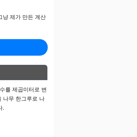
그냥 제가 만든 계산
평수를 제곱미터로 변
을 나무 한그루로 나
.