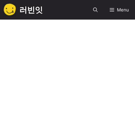
컨
러빈잇
Menu
텐
츠
로
건
너
뛰
기