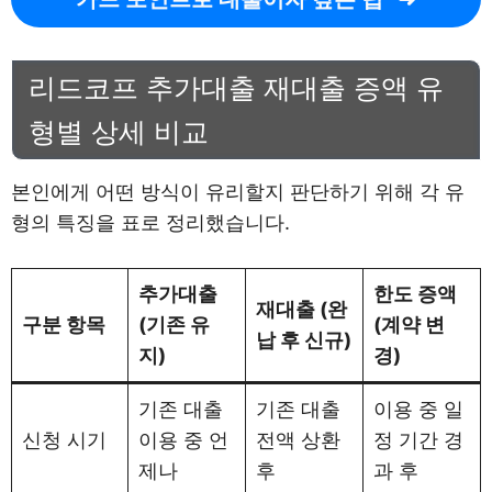
리드코프 추가대출 재대출 증액 유
형별 상세 비교
본인에게 어떤 방식이 유리할지 판단하기 위해 각 유
형의 특징을 표로 정리했습니다.
추가대출
한도 증액
재대출 (완
구분 항목
(기존 유
(계약 변
납 후 신규)
지)
경)
기존 대출
기존 대출
이용 중 일
신청 시기
이용 중 언
전액 상환
정 기간 경
제나
후
과 후