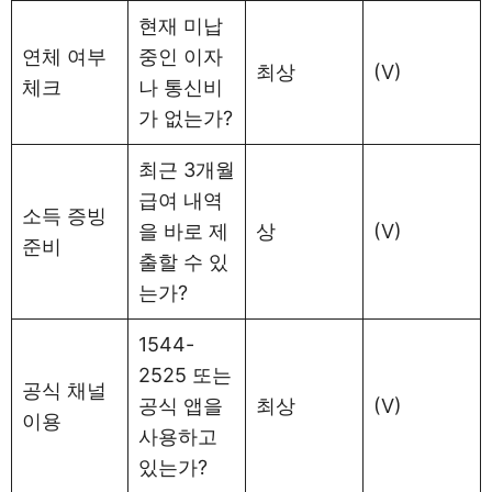
현재 미납
연체 여부
중인 이자
최상
(V)
체크
나 통신비
가 없는가?
최근 3개월
급여 내역
소득 증빙
을 바로 제
상
(V)
준비
출할 수 있
는가?
1544-
2525 또는
공식 채널
공식 앱을
최상
(V)
이용
사용하고
있는가?