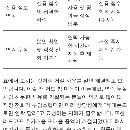
신용 점수
신용 점수
신용 정보
사용 및 공
의 급격한
회복 시점
변동
과금 성실
하락
(수시)
납부
연락 가능
본인 확인
거절 즉시
한 시간대
연락 두절
및 직장 전
재접수 가
지정 후 재
화 미수신
능
신청
표에서 보시는 것처럼 거절 사유를 알면 해결책도 보
인답니다. 이럴 땐 저도 참 마음이 아픈데요, 연락 두절
처럼 허무한 사유로 거절되는 분들이 의외로 많아요.
직장 전화가 부담스럽다면 미리 상담원에게 “휴대폰으
로만 연락 달라”고 요청하는 지혜가 필요합니다. 또한
리드코프 추가대출 재대출 증액이 거절되었다고 해서
여기저기 동시에 조회하면 과다 조회로 더 힘들어질