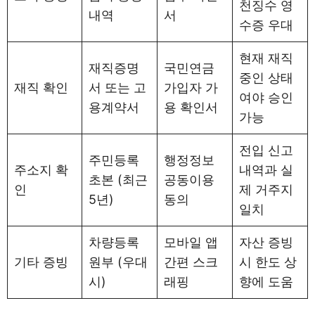
천징수 영
내역
서
수증 우대
현재 재직
재직증명
국민연금
중인 상태
재직 확인
서 또는 고
가입자 가
여야 승인
용계약서
용 확인서
가능
전입 신고
주민등록
행정정보
주소지 확
내역과 실
초본 (최근
공동이용
인
제 거주지
5년)
동의
일치
차량등록
모바일 앱
자산 증빙
기타 증빙
원부 (우대
간편 스크
시 한도 상
시)
래핑
향에 도움