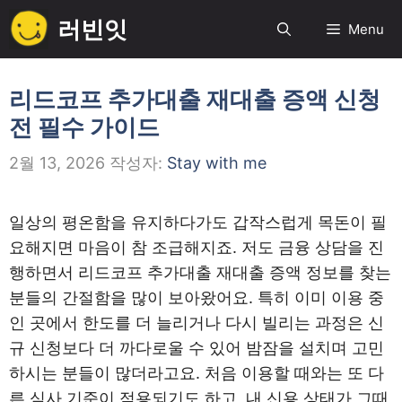
컨
러빈잇
Menu
텐
츠
로
리드코프 추가대출 재대출 증액 신청
건
전 필수 가이드
너
뛰
2월 13, 2026
작성자:
Stay with me
기
일상의 평온함을 유지하다가도 갑작스럽게 목돈이 필
요해지면 마음이 참 조급해지죠. 저도 금융 상담을 진
행하면서 리드코프 추가대출 재대출 증액 정보를 찾는
분들의 간절함을 많이 보아왔어요. 특히 이미 이용 중
인 곳에서 한도를 더 늘리거나 다시 빌리는 과정은 신
규 신청보다 더 까다로울 수 있어 밤잠을 설치며 고민
하시는 분들이 많더라고요. 처음 이용할 때와는 또 다
른 심사 기준이 적용되기도 하고, 내 신용 상태가 그때