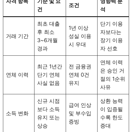
자격 항목
기준 및 요
영향력 분
조건
건
석
최초 대출
단기 이용
1년 이상
후 최소
자보다는
거래 기간
성실 이용
3~6개월
장기 이용
시 우대
경과
자 선호
연체 이력
최근 1년간
전 금융권
은 승인 거
연체 이력
단기 연체
연체 0건
절의 1순위
사실 없음
유지
사유
신규 시점
상환 능력
급여 인상
보다 소득
이 입증될
소득 변화
및 부수입
유지 또는
수록 한도
증빙
상승
증대