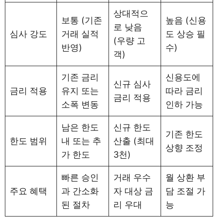
상대적으
보통 (기존
높음 (신용
로 낮음
심사 강도
거래 실적
도 상승 필
(우량 고
반영)
수)
객)
기존 금리
신용도에
신규 심사
금리 적용
유지 또는
따라 금리
금리 적용
소폭 변동
인하 가능
남은 한도
신규 한도
기존 한도
한도 범위
내 또는 추
산출 (최대
상향 조정
가 한도
3천)
빠른 승인
거래 우수
월 상환 부
주요 혜택
과 간소화
자 대상 금
담 조절 가
된 절차
리 우대
능