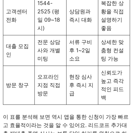
1544-
복잡한 상
고객센터
2525 (평
상담원과
황을 직접
전화
일 09~18
즉시 대화
설명하기
시)
좋음
전문 상담
서류 구비
상세한 맞
대출 모집
사와 개별
후 1~2일
춤형 컨설
인
미팅
소요
팅 가능
신뢰도가
오프라인
현장 심사
높고 즉각
방문 창구
지점 직접
후 즉시 지
적인 피드
방문
급
백
이 표를 분석해 보면 역시 앱을 통한 신청이 가장 빠르
고 효율적이라는 것을 알 수 있어요. 리드코프 추가대