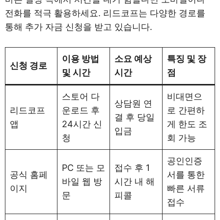
전화를 적극 활용하세요. 리드코프는 다양한 경로를
통해 추가 자금 신청을 받고 있습니다.
이용 방법
소요 예상
특징 및 장
신청 경로
및 시간
시간
점
스토어 다
비대면으
상담원 연
리드코프
운로드 후
로 간편하
결 후 당일
앱
24시간 신
게 한도 조
입금
청
회 가능
공인인증
PC 또는 모
접수 후 1
공식 홈페
서를 통한
바일 웹 방
시간 내 해
이지
빠른 서류
문
피콜
접수