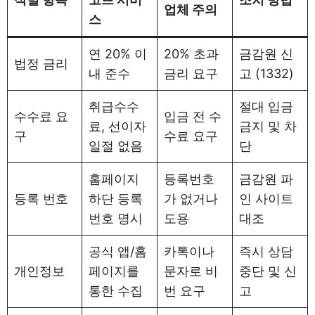
업체 주의
스
연 20% 이
20% 초과
금감원 신
법정 금리
내 준수
금리 요구
고 (1332)
취급수수
절대 입금
수수료 요
입금 전 수
료, 선이자
금지 및 차
구
수료 요구
일절 없음
단
홈페이지
등록번호
금감원 파
등록 번호
하단 등록
가 없거나
인 사이트
번호 명시
도용
대조
공식 앱/홈
카톡이나
즉시 상담
개인정보
페이지를
문자로 비
중단 및 신
통한 수집
번 요구
고