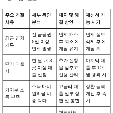
주요 거절
세부 원인
대처 및 해
재신청 가
사유
분석
결 방안
능 시기
전 금융권
연체 해소
연체 정보
최근 연체
5일 이상
후 최소 3
삭제 후 3
기록
연체 발생
개월 유지
개월 뒤
한 달 내 3
추가 신청
마지막 대
단기 다출
곳 이상 대
을 멈추고
출 후 1개
자
출 신청
신용 관리
월 경과 시
소득 대비
고금리 대
상환 능력
가처분 소
원리금 비
출 일부 상
개선 후 즉
득 부족
중 과다
환 및 통합
시
체크카드