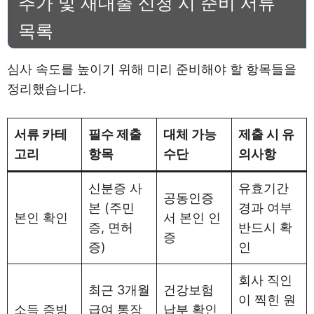
추가 및 재대출 신청 시 준비 서류
목록
심사 속도를 높이기 위해 미리 준비해야 할 항목들을
정리했습니다.
서류 카테
필수 제출
대체 가능
제출 시 유
고리
항목
수단
의사항
신분증 사
유효기간
공동인증
본 (주민
경과 여부
본인 확인
서 본인 인
증, 면허
반드시 확
증
증)
인
회사 직인
최근 3개월
건강보험
이 찍힌 원
소득 증빙
급여 통장
납부 확인