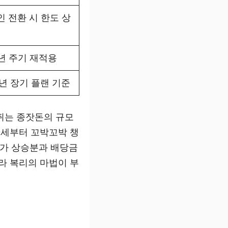
인 전환 시 한도 상
0년 주기 재적용
0년 장기 플랜 기준
쥐는 종잣돈의 규모
 0세부터 꼬박꼬박 챙
주가 상승분과 배당금
라 복리의 마법이 부