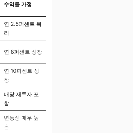
수익률 가정
연 2.5퍼센트 복
리
연 8퍼센트 성장
연 10퍼센트 성
장
배당 재투자 포
함
변동성 매우 높
음