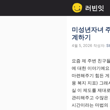
컨
러빈잇
텐
츠
로
미성년자녀 주
건
계하기
너
4월 5, 2026
작성자:
S
뛰
기
요즘 제 주변 친구
에 대한 이야기예요
마련해주기 힘든 게 
융 복지 지표) 그
실 이 제도를 제대
관리해주고 수많은 
시간이라는 마법의 