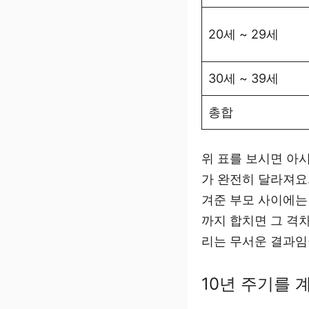
20세 ~ 29세
30세 ~ 39세
총합
위 표를 보시면 아
가 완전히 달라져요.
겨준 부모 사이에는
까지 합치면 그 격
리는 무서운 결과임
10년 주기를 