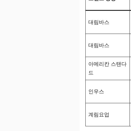
대림바스
대림바스
아메리칸 스탠다
드
인우스
계림요업