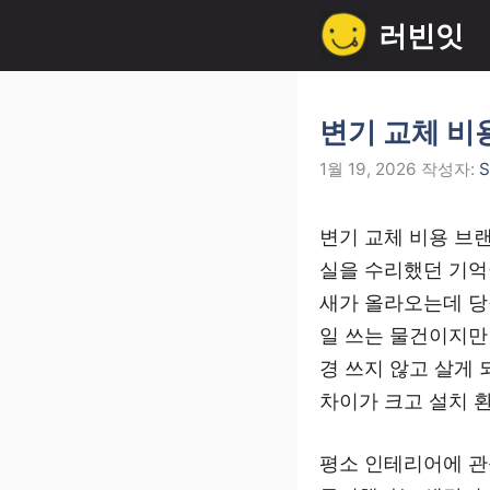
컨
러빈잇
텐
츠
로
변기 교체 비
건
1월 19, 2026
작성자:
S
너
뛰
변기 교체 비용 브
기
실을 수리했던 기억
새가 올라오는데 당
일 쓰는 물건이지만
경 쓰지 않고 살게
차이가 크고 설치 
평소 인테리어에 관