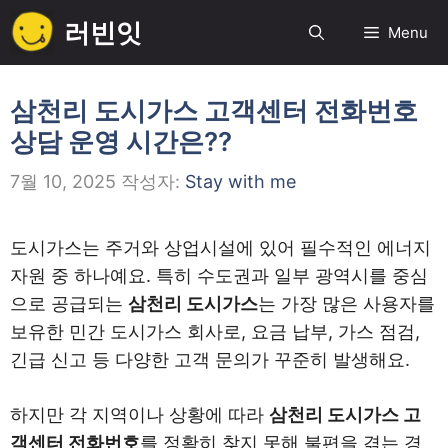
컨
러빈잇
Menu
텐
츠
로
삼천리 도시가스 고객센터 전화번호
건
상담 운영 시간은??
너
뛰
7월 10, 2025
작성자:
Stay with me
기
도시가스는 주거와 상업시설에 있어 필수적인 에너지
자원 중 하나예요. 특히 수도권과 일부 광역시를 중심
으로 공급되는
삼천리 도시가스
는 가장 많은 사용자를
보유한 민간 도시가스 회사로, 요금 납부, 가스 점검,
긴급 신고 등 다양한 고객 문의가 꾸준히 발생해요.
하지만 각 지역이나 상황에 따라
삼천리 도시가스 고
객센터 전화번호
를 정확히 찾지 못해 불편을 겪는 경