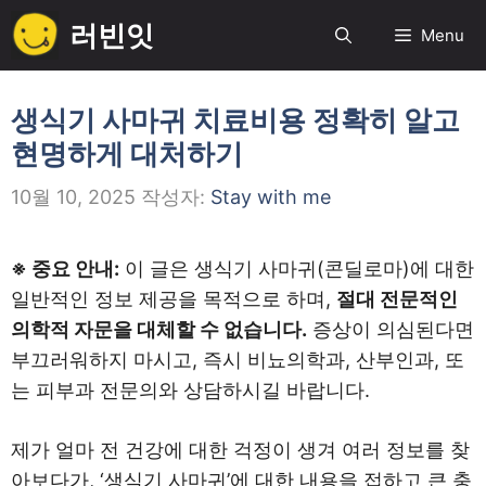
컨
러빈잇
Menu
텐
츠
로
생식기 사마귀 치료비용 정확히 알고
건
현명하게 대처하기
너
뛰
10월 10, 2025
작성자:
Stay with me
기
※ 중요 안내:
이 글은 생식기 사마귀(콘딜로마)에 대한
일반적인 정보 제공을 목적으로 하며,
절대 전문적인
의학적 자문을 대체할 수 없습니다.
증상이 의심된다면
부끄러워하지 마시고, 즉시 비뇨의학과, 산부인과, 또
는 피부과 전문의와 상담하시길 바랍니다.
제가 얼마 전 건강에 대한 걱정이 생겨 여러 정보를 찾
아보다가, ‘생식기 사마귀’에 대한 내용을 접하고 큰 충