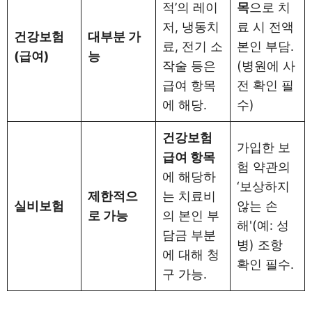
적’의 레이
목
으로 치
저, 냉동치
료 시 전액
건강보험
대부분 가
료, 전기 소
본인 부담.
(급여)
능
작술 등은
(병원에 사
급여 항목
전 확인 필
에 해당.
수)
건강보험
가입한 보
급여 항목
험 약관의
에 해당하
‘보상하지
제한적으
는 치료비
실비보험
않는 손
로 가능
의 본인 부
해'(예: 성
담금 부분
병) 조항
에 대해 청
확인 필수.
구 가능.