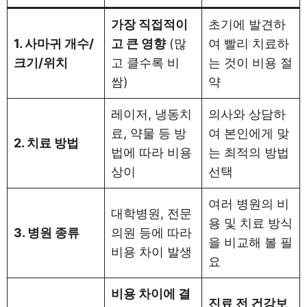
가장 직접적이
초기에 발견하
1. 사마귀 개수/
고 큰 영향
(많
여 빨리 치료하
크기/위치
고 클수록 비
는 것이 비용 절
쌈)
약
레이저, 냉동치
의사와 상담하
료, 약물 등 방
여 본인에게 맞
2. 치료 방법
법에 따라 비용
는 최적의 방법
상이
선택
여러 병원의 비
대학병원, 전문
용 및 치료 방식
3. 병원 종류
의원 등에 따라
을 비교해 볼 필
비용 차이 발생
요
비용 차이에 결
진료 전 건강보