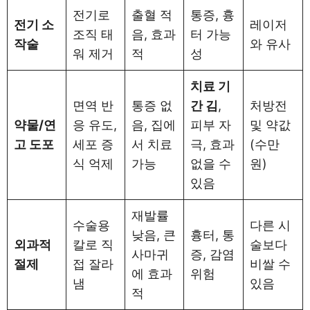
전기로
출혈 적
통증, 흉
전기 소
레이저
조직 태
음, 효과
터 가능
작술
와 유사
워 제거
적
성
치료 기
면역 반
통증 없
간 김
,
처방전
약물/연
응 유도,
음, 집에
피부 자
및 약값
고 도포
세포 증
서 치료
극, 효과
(수만
식 억제
가능
없을 수
원)
있음
재발률
수술용
다른 시
낮음, 큰
흉터, 통
외과적
칼로 직
술보다
사마귀
증, 감염
절제
접 잘라
비쌀 수
에 효과
위험
냄
있음
적