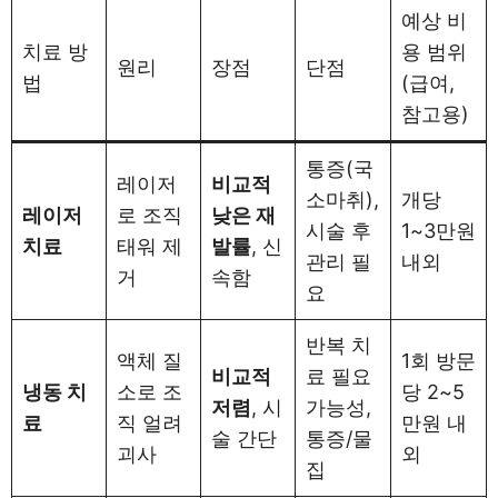
예상 비
치료 방
용 범위
원리
장점
단점
법
(급여,
참고용)
통증(국
레이저
비교적
소마취),
개당
레이저
로 조직
낮은 재
시술 후
1~3만원
치료
태워 제
발률
, 신
관리 필
내외
거
속함
요
반복 치
액체 질
1회 방문
비교적
료 필요
냉동 치
소로 조
당 2~5
저렴
, 시
가능성,
료
직 얼려
만원 내
술 간단
통증/물
괴사
외
집