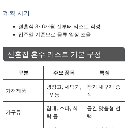
계획 시기
결혼식 3~6개월 전부터 리스트 작성
입주일 기준으로 물류 일정 조율
신혼집 혼수 리스트 기본 구성
구분
주요 품목
특징
냉장고, 세탁기,
장기 내구재 중
가전제품
TV 등
심
침대, 소파, 식
공간 맞춤형 선
가구류
탁 등
택