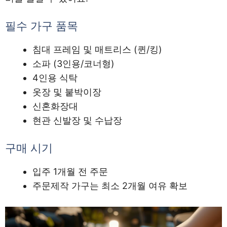
필수 가구 품목
침대 프레임 및 매트리스 (퀸/킹)
소파 (3인용/코너형)
4인용 식탁
옷장 및 붙박이장
신혼화장대
현관 신발장 및 수납장
구매 시기
입주 1개월 전 주문
주문제작 가구는 최소 2개월 여유 확보