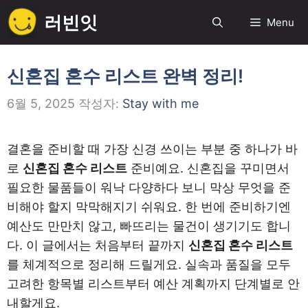
컨
러빈잇
Menu
텐
츠
로
신혼집 혼수 리스트 완벽 정리!
건
6월 5, 2025
작성자:
Stay with me
너
뛰
기
결혼을 준비할 때 가장 신경 쓰이는 부분 중 하나가 바
로
신혼집 혼수 리스트
준비예요. 신혼집을 꾸미면서
필요한 물품들이 워낙 다양하다 보니 막상 무엇을 준
비해야 할지 막막해지기 쉬워요. 한 번에 준비하기엔
예산도 만만치 않고, 빠뜨리는 물건이 생기기도 합니
다. 이 글에서는 처음부터 끝까지
신혼집 혼수 리스트
를 체계적으로 정리해 드릴게요. 실속과 품질을 모두
고려한 항목별 리스트부터 예산 계획까지 단계별로 안
내할게요.