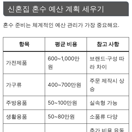
신혼집 혼수 예산 계획 세우기
혼수 준비는 체계적인 예산 관리가 가장 중요해요.
항목
평균 비용
참고 사항
600~1,000만
브랜드·구성 따
가전제품
원
라 차이
주문 제작시 상
가구류
400~700만원
승
주방용품
50~100만원
실속형 가능
생활용품
50~80만원
소품류 다양
추가 비용 유동