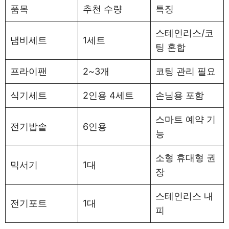
품목
추천 수량
특징
스테인리스/코
냄비세트
1세트
팅 혼합
프라이팬
2~3개
코팅 관리 필요
식기세트
2인용 4세트
손님용 포함
스마트 예약 기
전기밥솥
6인용
능
소형 휴대형 권
믹서기
1대
장
스테인리스 내
전기포트
1대
피