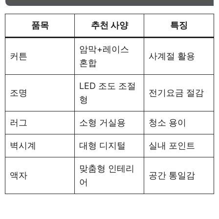
품목
추천 사양
특징
암막+레이스
커튼
사계절 활용
혼합
LED 조도 조절
조명
전기요금 절감
형
러그
소형 거실용
청소 용이
벽시계
대형 디지털
실내 포인트
맞춤형 인테리
액자
공간 통일감
어