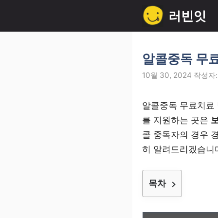
컨
러빈잇
텐
츠
로
알콜중독 무료
건
10월 30, 2024
작성자
너
뛰
알콜중독 무료치료 
기
를 지원하는 곳은
보
콜 중독자의 경우 
히 알려드리겠습니
목차