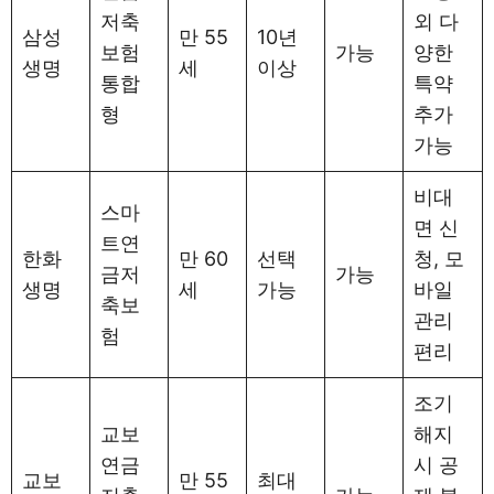
저축
외 다
삼성
만 55
10년
보험
가능
양한
생명
세
이상
통합
특약
형
추가
가능
비대
스마
면 신
트연
한화
만 60
선택
청, 모
금저
가능
생명
세
가능
바일
축보
관리
험
편리
조기
교보
해지
연금
시 공
교보
만 55
최대