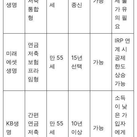
저축
가능
제 불
생명
세
종신
통합
가 유
형
의 필
요
IRP 연
연금
계 시
미래
저축
만 55
15년
공제
에셋
보험
가능
세
선택
한도
생명
프라
상승
임형
가능
소득
이 낮
간편
은 가
KB생
연금
만 55
10년
입자
가능
명
저축
세
이상
에게