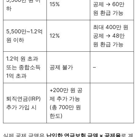
15%
공제 → 60만
하
원 환급 가능
최대 400만 원
5,500만~1.2억
12%
공제 → 48만
원 이하
원 환급 가능
1.2억 원 초과
또는 종합소득
공제 불가
–
1억 초과
+200만 원 공
퇴직연금(IRP)
제 추가 가능
추가 가입 시
(총 700만 원
한도)
실제 공제 금액은
납입한 연금보험 금액 × 공제율
로 계