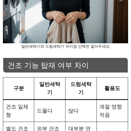
일반세탁기와 드럼세탁기 차이점 선택전 알아두세요
건조 기능 탑재 여부 차이
일반세탁
드럼세탁
구분
활용도
기
기
건조 일체
계절 영향
드물다
많다
형
적음
별도 건조
외부 건조
대부분 연