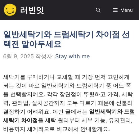
컨
러빈잇
Menu
텐
츠
로
일반세탁기와 드럼세탁기 차이점 선
건
택전 알아두세요
너
뛰
6월 9, 2025
작성자:
Stay with me
기
세탁기를 구매하거나 교체할 때 가장 먼저 고민하게
되는 것이 바로 일반세탁기와 드럼세탁기 중 어느 쪽
을 선택할지예요. 각각 장단점이 뚜렷하고 가격, 세탁
력, 관리법, 설치공간까지 모두 다르기 때문에 섣불리
결정하기 어려워요. 이번 글에서는
일반세탁기와 드럼
세탁기 차이점
을 세탁 원리부터 세부 기능, 유지관리,
비용까지 체계적으로 비교해서 안내할게요.