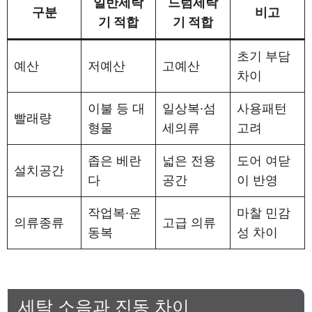
일반세탁
드럼세탁
구분
비고
기 적합
기 적합
초기 부담
예산
저예산
고예산
차이
이불 등 대
일상복·섬
사용패턴
빨래량
형물
세의류
고려
좁은 베란
넓은 전용
도어 여닫
설치공간
다
공간
이 반영
작업복·운
마찰 민감
의류종류
고급 의류
동복
성 차이
세탁 소음과 진동 차이