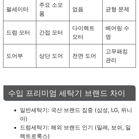
주요 소모
펄세이터
없음
균형 문제
품
다이렉트
베어링 수
드럼 모터
간접 모터
모터
명
고무패킹
도어부
상단 도어
전면 도어
관리
수입 프리미엄 세탁기 브랜드 차이
일반세탁기: 국산 브랜드 집중 (삼성, LG, 위니
아)
드럼세탁기: 해외 브랜드 인기 (밀레, 보쉬, 일
렉트로룩스)