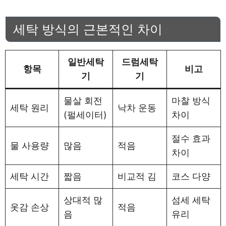
세탁 방식의 근본적인 차이
일반세탁
드럼세탁
항목
비고
기
기
물살 회전
마찰 방식
세탁 원리
낙차 운동
(펄세이터)
차이
절수 효과
물 사용량
많음
적음
차이
세탁 시간
짧음
비교적 김
코스 다양
상대적 많
섬세 세탁
옷감 손상
적음
음
유리