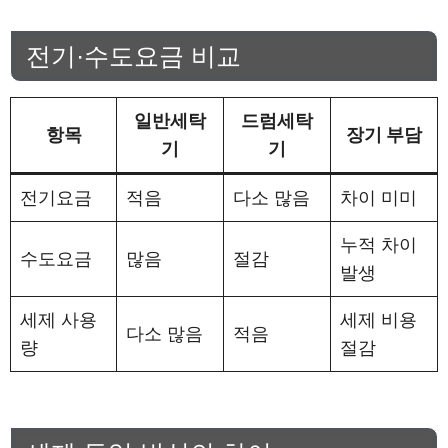
전기·수도요금 비교
일반세탁
드럼세탁
항목
장기 부담
기
기
전기요금
적음
다소 많음
차이 미미
누적 차이
수도요금
많음
절감
발생
세제 사용
세제 비용
다소 많음
적음
량
절감