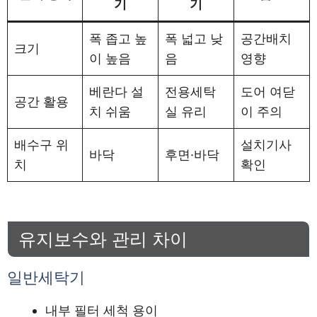
기
기
폭 좁고 높
폭 넓고 낮
공간배치
크기
이 높음
음
영향
베란다 설
전용세탁
도어 여닫
공간 활용
치 쉬움
실 유리
이 주의
배수구 위
설치기사
바닥
후면·바닥
치
확인
유지보수와 관리 차이
일반세탁기
내부 필터 세척 용이