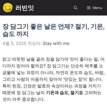
컨
러빈잇
Menu
텐
츠
로
장 담그기 좋은 날은 언제? 절기, 기온,
건
습도 까지
너
뛰
4월 5, 2025
작성자:
Stay with me
기
맑고 따뜻한 날을 골라 장을 담가야 맛이 좋다는 말, 어
디까지 믿어야 할까요? 장 담그기는 단순히 메주를 소
금물에 넣는 과정이 아니라, 자연의 온도와 습도, 바람,
그리고 사람의 마음까지 맞아야 ‘맛있는 장’이 됩니다.
특히 된장, 간장은 발효와 숙성이라는 과정을 거치기
때문에 장 담그는 날의
기온과 습도, 절기
를 고려하는
것이 아주 중요합니다.