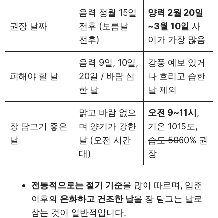
음력 정월 15일
양력 2월 20일
권장 날짜
전후 (보름날
~3월 10일
사
전후)
이가 가장 많음
음력 9일, 10일,
강풍 예보 있거
피해야 할 날
20일 / 바람 심
나 흐리고 습한
한 날
날 제외
맑고 바람 없으
오전 9~11시
,
장 담그기 좋은
며 양기가 강한
기온 10
15도,
날
날 (오전 시간
습도 50
60% 권
대)
장
전통적으로는 절기 기준
을 많이 따르며, 입춘
이후의
온화하고 건조한 날
을 장 담그는 날로
삼는 것이 일반적입니다.