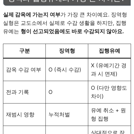
실제 감옥에 가는지 여부
가 가장 큰 차이예요. 징역형
실형은 교도소에서 실제로 수감 생활을 하지만, 집행
유예는
형이 선고되었음에도 바로 수감되지 않아요.
구분
징역형
집행유예
X (유예기간 경
감옥 수감 여부
O (즉시 수감)
과 시 면제)
O (다만 영향도
전과 기록
O
차이)
유예 취소 + 원
재범시 영향
누적처벌
형 집행
상대적으로 작