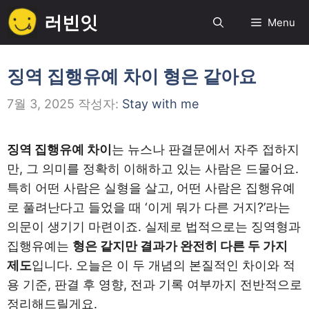
컨
러빈잇
Menu
텐
츠
로
징역 집행유예 차이 형은 같아요
건
7월 3, 2025
작성자:
Stay with me
너
뛰
기
징역 집행유예 차이
는 뉴스나 판결문에서 자주 접하지
만, 그 의미를 정확히 이해하고 있는 사람은 드물어요.
특히 어떤 사람은 실형을 살고, 어떤 사람은 집행유예
로 풀려난다고 들었을 때 ‘이게 뭐가 다른 거지?’라는
의문이 생기기 마련이죠. 실제로 법적으로는 징역형과
집행유예는
형은 같지만 결과가 완전히 다른 두 가지
제도
입니다. 오늘은 이 두 개념의 본질적인 차이와 적
용 기준, 판결 후 영향, 전과 기록 여부까지 전반적으로
정리해드릴게요.