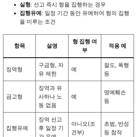
실형
: 선고 즉시 형을 집행하는 경우
집행유예
: 일정 기간 동안 유예하여 형의 집행
을 미루는 조건
형 집행 여
항목
설명
적용 예
부
구금형, 자
절도, 폭행
징역형
예
유 제한
등
징역과 유
명예훼손
금고형
사하나 노
예
등
동 없음
징역 선고
아니오(조
초범, 반성
집행유예
후 일정 기
건부)
등 참작
간 유예