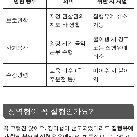
명령 종류
의미
위반 시 처벌
지정 관찰관의
집행유예 취소
보호관찰
지도 하 생활
가능
불이행 시 경고
일정 시간 공익
사회봉사
또는 집행유예
근무 수행
취소
교육 이수 (음
미이수 시 불이
수강명령
주운전 등)
익
징역형이 꼭 실형인가요?
꼭 그렇진 않아요. 징역형이 선고되었더라도
집행유예
가 함께 붙으면 실형은 유예
돼요. 법률적으로는
‘선고