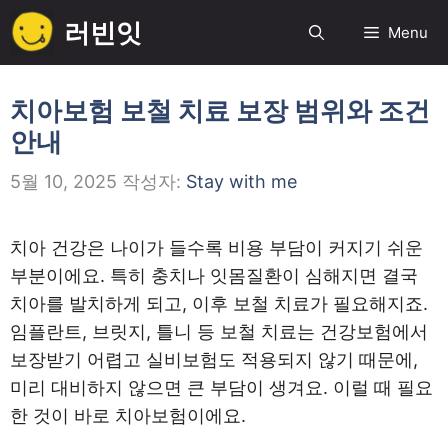
컨
러빈잇
Menu
텐
츠
로
치아보험 보철 치료 보장 범위와 조건
건
안내
너
뛰
5월 10, 2025
작성자:
Stay with me
기
치아 건강은 나이가 들수록 비용 부담이 커지기 쉬운
부분이에요. 특히 충치나 잇몸질환이 심해지면 결국
치아를 발치하게 되고, 이후 보철 치료가 필요해지죠.
임플란트, 브릿지, 틀니 등 보철 치료는 건강보험에서
보장받기 어렵고 실비보험도 적용되지 않기 때문에,
미리 대비하지 않으면 큰 부담이 생겨요. 이럴 때 필요
한 것이 바로 치아보험이에요.