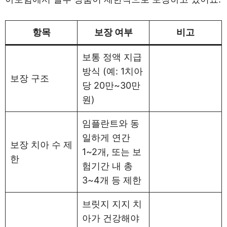
항목
보장 여부
비고
보통 정액 지급
방식 (예: 1치아
보장 구조
당 20만~30만
원)
임플란트와 동
일하게 연간
보장 치아 수 제
1~2개, 또는 보
한
험기간 내 총
3~4개 등 제한
브릿지 지지 치
아가 건강해야