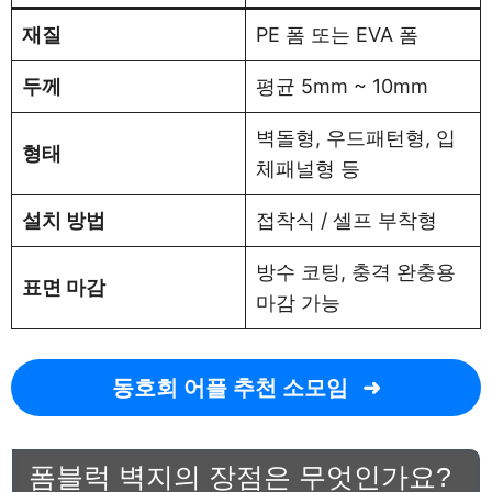
재질
PE 폼 또는 EVA 폼
두께
평균 5mm ~ 10mm
벽돌형, 우드패턴형, 입
형태
체패널형 등
설치 방법
접착식 / 셀프 부착형
방수 코팅, 충격 완충용
표면 마감
마감 가능
동호회 어플 추천 소모임
폼블럭 벽지의 장점은 무엇인가요?