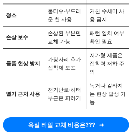
물티슈·부드러
거친 수세미 사
청소
운 천 사용
용 금지
손상된 부분만
패턴 일치 여부
손상 보수
교체 가능
확인 필요
저가형 제품은
가장자리 추가
들뜸 현상 방지
접착력 저하 주
접착제 도포
의
녹거나 갈라지
전기난로·히터
열기 근처 사용
는 현상 발생 가
부근은 피하기
능
욕실 타일 교체 비용은???