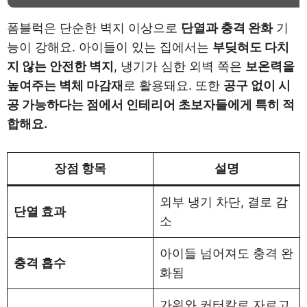
폼블럭은 단순한 벽지 이상으로
단열과 충격 완화
기
능이 강해요. 아이들이 있는 집에서는
부딪혀도 다치
지 않는 안전한 벽지
, 냉기가 심한 외벽 쪽은
보온력을
높여주는 벽체 마감재
로 활용돼요. 또한
공구 없이 시
공 가능하다는 점에서 인테리어 초보자들에게 특히 적
합해요.
장점 항목
설명
외부 냉기 차단, 결로 감
단열 효과
소
아이들 넘어져도 충격 완
충격 흡수
화됨
가위와 커터칼로 자르고