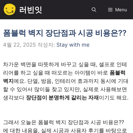
컨
러빈잇
Menu
텐
츠
로
폼블럭 벽지 장단점과 시공 비용은??
건
4월 22, 2025
작성자:
Stay with me
너
뛰
기
차가운 벽면을 따뜻하게 바꾸고 싶을 때, 셀프로 인테
리어를 하고 싶을 때 떠오르는 아이템이 바로
폼블럭
벽지
예요. 단열, 방음, 인테리어 효과까지 동시에 기대
할 수 있어서 많이들 찾고 있지만, 실제로 사용해보면
생각보다
장단점이 분명하게 갈리는 자재
이기도 해요.
그래서 오늘은 폼블럭 벽지 장단점과 시공 비용은??
에 대한 내용을, 실제 시공과 사용자 후기를 바탕으로