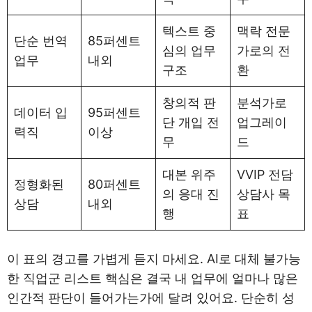
텍스트 중
맥락 전문
단순 번역
85퍼센트
심의 업무
가로의 전
업무
내외
구조
환
창의적 판
분석가로
데이터 입
95퍼센트
단 개입 전
업그레이
력직
이상
무
드
대본 위주
VVIP 전담
정형화된
80퍼센트
의 응대 진
상담사 목
상담
내외
행
표
이 표의 경고를 가볍게 듣지 마세요. AI로 대체 불가능
한 직업군 리스트 핵심은 결국 내 업무에 얼마나 많은
인간적 판단이 들어가는가에 달려 있어요. 단순히 성