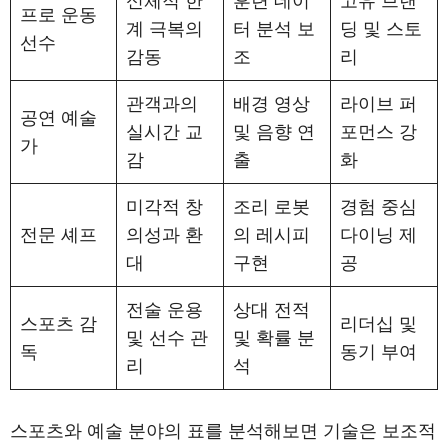
신체적 한
훈련 데이
고유 브랜
프로 운동
계 극복의
터 분석 보
딩 및 스토
선수
감동
조
리
관객과의
배경 영상
라이브 퍼
공연 예술
실시간 교
및 음향 연
포먼스 강
가
감
출
화
미각적 창
조리 로봇
경험 중심
전문 셰프
의성과 환
의 레시피
다이닝 제
대
구현
공
전술 운용
상대 전적
스포츠 감
리더십 및
및 선수 관
및 확률 분
독
동기 부여
리
석
스포츠와 예술 분야의 표를 분석해보면 기술은 보조적