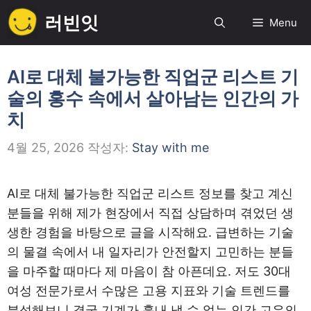
컨
러빈잇
Menu
텐
츠
로
AI로 대체 불가능한 직업군 리스트 기
건
술의 홍수 속에서 살아남는 인간의 가
너
치
뛰
기
4월 25, 2026
작성자:
Stay with me
AI로 대체 불가능한 직업군 리스트 정보를 찾고 계신
분들을 위해 제가 현장에서 직접 상담하며 겪었던 생
생한 경험을 바탕으로 글을 시작해요. 급변하는 기술
의 물결 속에서 내 일자리가 안전할지 고민하는 분들
을 마주할 때마다 제 마음이 참 아픈데요. 저도 30대
여성 전문가로서 수많은 고용 지표와 기술 트렌드를
분석해보니 결국 기계가 흉내 낼 수 없는 인간 고유의