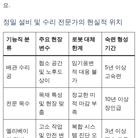
요.
정밀 설비 및 수리 전문가의 현실적 위치
기능직 분
주요 현장
로봇 대체
숙련 형성
류
변수
한계
기간
협소 공간
임기응변
배관 수리
5년 이상
및 노후도
적 대응 불
공
고숙련
상이
가
목재 특성
정교한 미
10년 이상
전문 목수
및 현장 맞
적 마감 부
장인급
춤
족
고소 작업
복합 시스
엘리베이
3년 이상
및 안전 변
템 진단 오