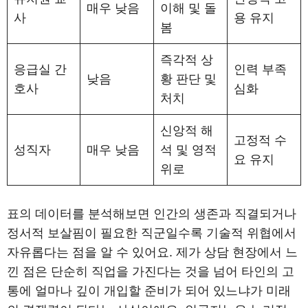
매우 낮음
이해 및 돌
사
용 유지
봄
즉각적 상
응급실 간
인력 부족
낮음
황 판단 및
호사
심화
처치
신앙적 해
고정적 수
성직자
매우 낮음
석 및 영적
요 유지
위로
표의 데이터를 분석해보면 인간의 생존과 직결되거나
정서적 보살핌이 필요한 직군일수록 기술적 위협에서
자유롭다는 점을 알 수 있어요. 제가 상담 현장에서 느
낀 점은 단순히 직업을 가진다는 것을 넘어 타인의 고
통에 얼마나 깊이 개입할 준비가 되어 있느냐가 미래