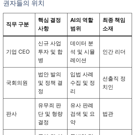
권자들의 위치
핵심 결정
AI의 역할
최종 책임
직무 구분
사항
범위
소재
신규 사업
데이터 분
기업 CEO
투자 및 합
석 및 시뮬
인간 리더
병
레이션
법안 발의
입법 사례
선출직 정
국회의원
및 정책 결
수집 및 정
치인
정
리
유무죄 판
유사 판례
판사
단 및 형량
검색 및 요
법관
결정
약