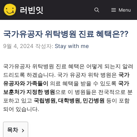
컨
러빈잇
Menu
텐
츠
로
국가유공자 위탁병원 진료 혜택은??
건
9월 4, 2024
작성자:
Stay with me
너
뛰
기
국가유공자 위탁병원 진료 혜택은 어떻게 되는지 알려
드리도록 하겠습니다. 국가 유공자 위탁 병원은
국가
유공자와 가족들이
의료 혜택을 받을 수 있도록
국가
보훈처가 지정한 병원
으로 이 병원들은 전국적으로 분
포하고 있고
국립병원, 대학병원, 민간병원
등이 포함
되어 있습니다.
목차