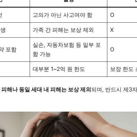
것
고의가 아닌 사고여야 함
O
발생
가족 간 피해는 보상 제외
X
실손, 자동차보험 등 일부 포
약 포함
O
함 가능
대부분 1~2억 원 한도
보장 한도 
 피해나 동일 세대 내 피해는 보상 제외
되며, 반드시 제3