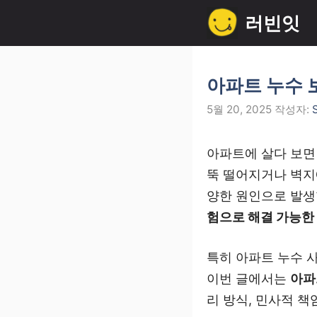
컨
러빈잇
텐
츠
로
아파트 누수 
건
5월 20, 2025
작성자:
너
뛰
아파트에 살다 보면
기
뚝 떨어지거나 벽지에
양한 원인으로 발생
험으로 해결 가능한
특히 아파트 누수 
이번 글에서는
아파
리 방식, 민사적 책