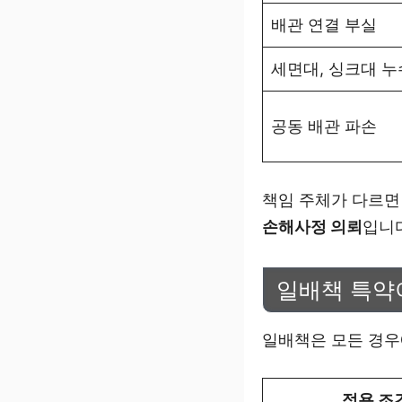
배관 연결 부실
세면대, 싱크대 누
공동 배관 파손
책임 주체가 다르
손해사정 의뢰
입니
일배책 특약
일배책은 모든 경우
적용 조