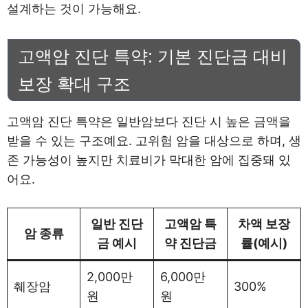
설계하는 것이 가능해요.
고액암 진단 특약: 기본 진단금 대비
보장 확대 구조
고액암 진단 특약은 일반암보다 진단 시 높은 금액을
받을 수 있는 구조예요. 고위험 암을 대상으로 하며, 생
존 가능성이 높지만 치료비가 막대한 암에 집중돼 있
어요.
일반 진단
고액암 특
차액 보장
암 종류
금 예시
약 진단금
률(예시)
2,000만
6,000만
췌장암
300%
원
원