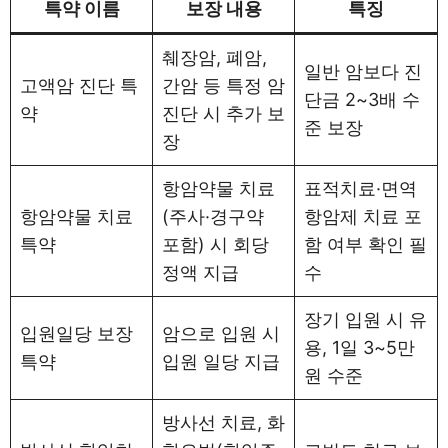
특약 이름
보장 내용
특징
췌장암, 폐암,
일반 암보다 진
고액암 진단 특
간암 등 특정 암
단금 2~3배 수
약
진단 시 추가 보
준 보장
장
항암약물 치료
표적치료·면역
항암약물 치료
(주사·경구약
항암제 치료 포
특약
포함) 시 회당
함 여부 확인 필
정액 지급
수
장기 입원 시 유
입원일당 보장
암으로 입원 시
용, 1일 3~5만
특약
입원 일당 지급
원 수준
방사선 치료, 화