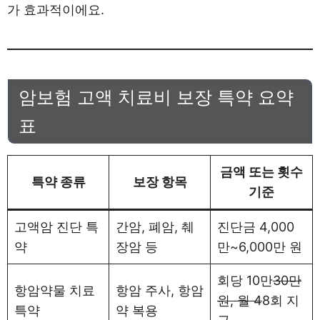
가 효과적이에요.
암보험 고액 치료비 보장 특약 요약
표
금액 또는 횟수
특약 종류
보장 항목
기준
고액암 진단 특
간암, 폐암, 췌
진단금 4,000
약
장암 등
만~6,000만 원
회당 10만
30만
항암약물 치료
항암 주사, 항암
원, 월 4
8회 지
특약
약 복용