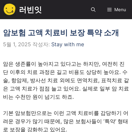
컨
러빈잇
Menu
텐
츠
로
암보험 고액 치료비 보장 특약 소개
건
5월 1, 2025
작성자:
Stay with me
너
뛰
기
암은 생존률이 높아지고 있다고는 하지만, 여전히 진
단 이후의 치료 과정은 길고 비용도 상당히 높아요. 수
술, 항암제, 방사선 치료 외에도 면역치료, 표적치료 같
은 고액 치료가 점점 늘고 있어요. 실제로 일부 암 치료
비는 수천만 원이 넘기도 하죠.
기본 암보험만으로는 이런 고액 치료비를 감당하기 어
려운 경우가 많기 때문에, 많은 보험사들이 ‘특약’ 형태
로 보장을 강화하고 있어요.