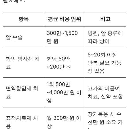
필요해요.
항목
평균 비용 범위
비고
300만~1,500
병원, 암 종류에
암 수술
만 원
따라 상이
5~20회 이상
항암 방사선 치
회당 50만
반복 필요 가능
료
~200만 원
성 있음
1회 500만
면역항암제 치
고가의 비급여
~1,000만 원 이
료
치료, 신약 포함
상
장기복용 시 수
표적치료제 사
월 300만 원 이
천만 원 소요 가
용
상