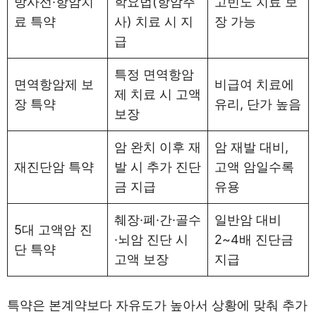
방사선·항암치
학요법(항암주
고빈도 치료 보
료 특약
사) 치료 시 지
장 가능
급
특정 면역항암
면역항암제 보
비급여 치료에
제 치료 시 고액
장 특약
유리, 단가 높음
보장
암 완치 이후 재
암 재발 대비,
재진단암 특약
발 시 추가 진단
고액 암일수록
금 지급
유용
췌장·폐·간·골수
일반암 대비
5대 고액암 진
·뇌암 진단 시
2~4배 진단금
단 특약
고액 보장
지급
특약은 본계약보다 자유도가 높아서 상황에 맞춰 추가