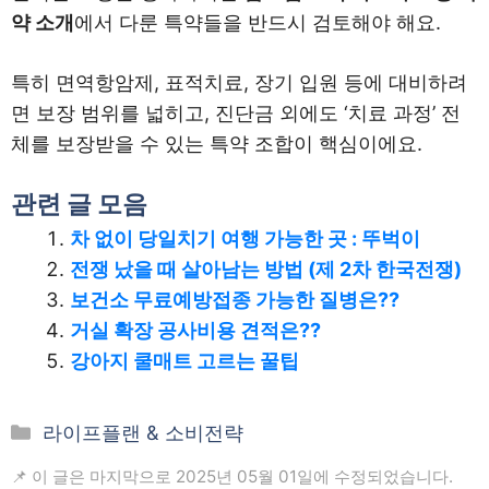
약 소개
에서 다룬 특약들을 반드시 검토해야 해요.
특히 면역항암제, 표적치료, 장기 입원 등에 대비하려
면 보장 범위를 넓히고, 진단금 외에도 ‘치료 과정’ 전
체를 보장받을 수 있는 특약 조합이 핵심이에요.
관련 글 모음
차 없이 당일치기 여행 가능한 곳 : 뚜벅이
전쟁 났을 때 살아남는 방법 (제 2차 한국전쟁)
보건소 무료예방접종 가능한 질병은??
거실 확장 공사비용 견적은??
강아지 쿨매트 고르는 꿀팁
카
라이프플랜 & 소비전략
테
📌 이 글은 마지막으로 2025년 05월 01일에 수정되었습니다.
고