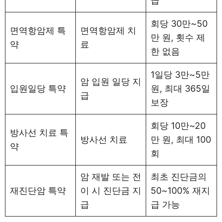
급
회당 30만~50
면역항암제 특
면역항암제 치
만 원, 횟수 제
약
료
한 없음
1일당 3만~5만
암 입원 일당 지
입원일당 특약
원, 최대 365일
급
보장
회당 10만~20
방사선 치료 특
방사선 치료
만 원, 최대 100
약
회
암 재발 또는 전
최초 진단금의
재진단암 특약
이 시 진단금 지
50~100% 재지
급
급 가능