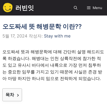
컨
러빈잇
Menu
텐
츠
로
오도짜세 뜻 해병문학 이란??
건
5월 17, 2024
작성자:
Stay with me
너
뛰
기
오도짜세 뜻과 해병문학에 대해 간단히 설명 해드리도
록 하겠습니다. 해병대는 인천 상륙작전에 참가한 적
도 있고 유사시 바다에서 내륙으로 가장 먼저 침투하
는 중요한 임무를 가지고 있기 때문에 사실은 존경 받
아 마땅 하지만 하나의 밈으로 전락하게 되었습니다.
목차