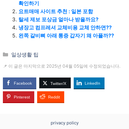
확인하기
요트매매 사이트 추천 : 일본 포함
탈세 제보 포상금 얼마나 받을까요?
냉장고 컴프레셔 교체비용 교체 안하면??
왼쪽 갈비뼈 아래 통증 갑자기 왜 아플까??
카
일상생활 팁
테
📌 이 글은 마지막으로 2025년 04월 05일에 수정되었습니다.
고
리
Facebook
LinkedIn
Twitter/X
Pinterest
Reddit
privacy policy