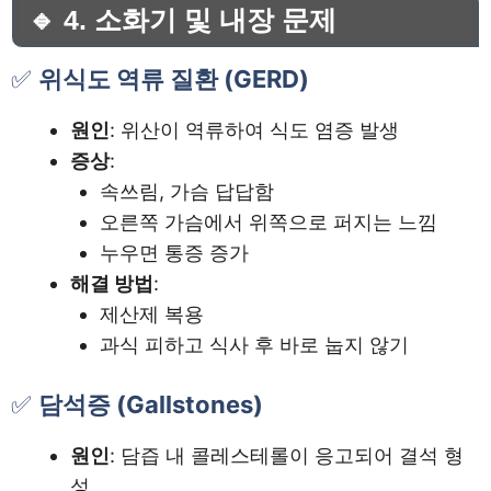
🔹 4. 소화기 및 내장 문제
✅
위식도 역류 질환 (GERD)
원인
: 위산이 역류하여 식도 염증 발생
증상
:
속쓰림, 가슴 답답함
오른쪽 가슴에서 위쪽으로 퍼지는 느낌
누우면 통증 증가
해결 방법
:
제산제 복용
과식 피하고 식사 후 바로 눕지 않기
✅
담석증 (Gallstones)
원인
: 담즙 내 콜레스테롤이 응고되어 결석 형
성