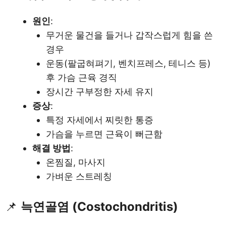
원인
:
무거운 물건을 들거나 갑작스럽게 힘을 쓴
경우
운동(팔굽혀펴기, 벤치프레스, 테니스 등)
후 가슴 근육 경직
장시간 구부정한 자세 유지
증상
:
특정 자세에서 찌릿한 통증
가슴을 누르면 근육이 뻐근함
해결 방법
:
온찜질, 마사지
가벼운 스트레칭
📌
늑연골염 (Costochondritis)