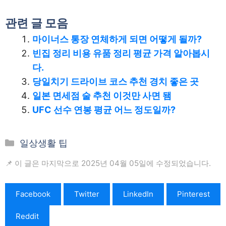
관련 글 모음
마이너스 통장 연체하게 되면 어떻게 될까?
빈집 정리 비용 유품 정리 평균 가격 알아봅시
다.
당일치기 드라이브 코스 추천 경치 좋은 곳
일본 면세점 술 추천 이것만 사면 됌
UFC 선수 연봉 평균 어느 정도일까?
카
일상생활 팁
테
📌 이 글은 마지막으로 2025년 04월 05일에 수정되었습니다.
고
리
Facebook
Twitter
LinkedIn
Pinterest
Reddit