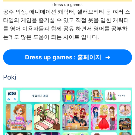
dress up games
공주 의상, 애니메이션 캐릭터, 셀러브리티 등 여러 스
타일의 게임을 즐기실 수 있고 직접 옷을 입힌 캐릭터
를 영어 이용자들과 함께 공유 하면서 영어를 공부하
는데도 많은 도움이 되는 사이트 입니다.
Dress up games : 홈페이지
Poki