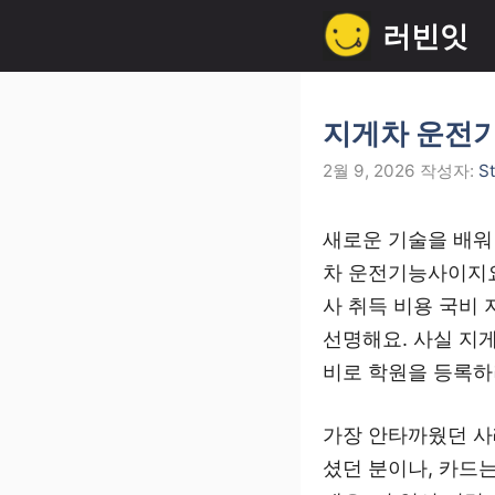
컨
러빈잇
텐
츠
로
지게차 운전기
건
2월 9, 2026
작성자:
S
너
뛰
새로운 기술을 배워
기
차 운전기능사이지요
사 취득 비용 국비
선명해요. 사실 지
비로 학원을 등록하
가장 안타까웠던 사
셨던 분이나, 카드