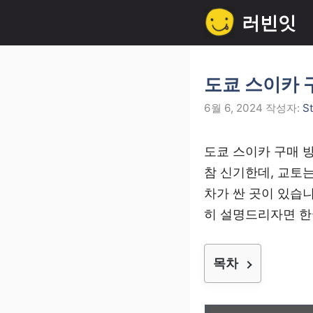
컨
러빈잇
텐
츠
로
도쿄 스이카 구
건
6월 6, 2024
작성자:
S
너
뛰
도쿄 스이카 구매 
기
참 신기한데, 교토
차가 싼 곳이 있습
히 설명드리자면 한국
목차