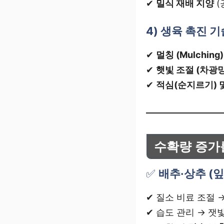
✔
밀식 재배 지양
(
4) 생육 촉진 
✔
멀칭 (Mulching
✔
햇빛 조절 (차광망
✔
적심(순지르기) 
수확량 증가
✅
배추·상추 (
✔ 질소 비료 조절 
✔ 습도 관리 → 