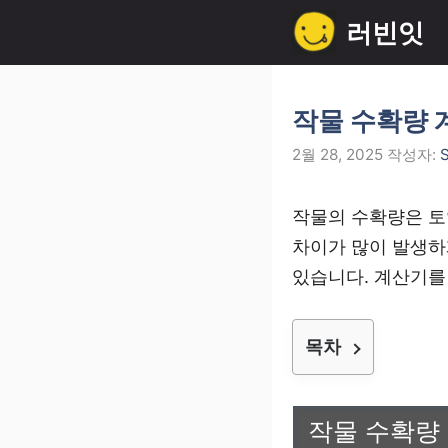
컨
러빈잇
텐
츠
로
작물 수확량 
건
2월 28, 2025
작성자:
S
너
뛰
작물의 수확량은 토
기
차이가 많이 발생하
있습니다. 계산기를
목차
작물 수확량