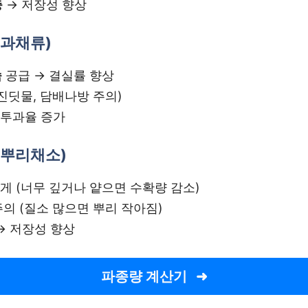
충
→ 저장성 향상
(과채류)
슘
공급 → 결실률 향상
(진딧물, 담배나방 주의)
 투과율 증가
(뿌리채소)
게 (너무 깊거나 얕으면 수확량 감소)
주의 (질소 많으면 뿌리 작아짐)
 → 저장성 향상
파종량 계산기