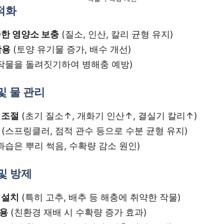
최적화
족한 영양소 보충
(질소, 인산, 칼리 균형 유지)
활용
(토양 유기물 증가, 배수 개선)
작물을 돌려짓기하여 병해충 예방)
및 물 관리
 조절
(초기 질소↑, 개화기 인산↑, 결실기 칼리↑)
(스프링클러, 점적 관수 등으로 수분 균형 유지)
과습은 뿌리 썩음, 수확량 감소 원인)
 및 방제
 설치
(특히 고추, 배추 등 해충에 취약한 작물)
활용
(친환경 재배 시 수확량 증가 효과)