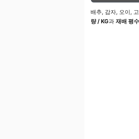
배추, 감자, 오이,
량 / KG
과
재배 평