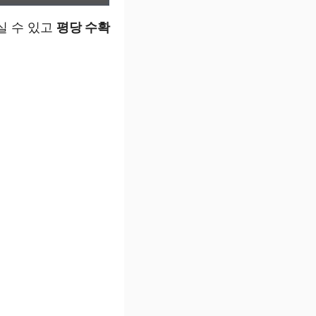
실 수 있고
평당 수확