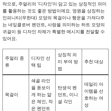
막으로, 주얼리의 ‘디자인’이 담고 있는 상징적인 의미
를 활용하는 것도 좋은 방법이에요. 영원을 상징하는
인피니티(무한대) 모양의 목걸이나 행운을 가져다주
는 네잎클로버 펜던트, 사랑을 의미하는 하트 모양의
귀걸이 등 디자인 자체가 특별한 메시지를 전달할 수
있어요.
상징적 의
주얼리 종
디자인 선
미 부여 방
추천 대상
류
택 팁
법
쇄골 라인
데일리 아
을 돋보이
탄생석 펜
이템을 선
목걸이
게 하는 얇
던트, 이니
호하는 여
은 체인, 작
셜 각인
성
은 펜던트