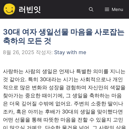
컨
러빈잇
Menu
텐
츠
로
30대 여자 생일선물 마음을 사로잡는
건
축하의 모든 것
너
뛰
8월 26, 2025
작성자:
Stay with me
기
사랑하는 사람의 생일은 언제나 특별한 의미를 지니는
것 같아요. 특히 30대라는 시기는 사회적으로나 개인
적으로 많은 변화와 성장을 경험하며 자신만의 색깔을
찾아가는 중요한 때이기에, 그 생일을 축하하는 마음
은 더욱 깊어질 수밖에 없어요. 주변의 소중한 딸이나
조카, 혹은 아끼는 후배가 30대의 생일을 맞이했다면
어떤 선물을 통해 따뜻한 마음을 전할 수 있을지 고민
이 많으실 거예요. 단순한 물건을 넘어, 그 사람의 삶을