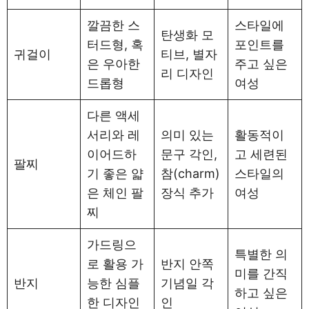
깔끔한 스
스타일에
탄생화 모
터드형, 혹
포인트를
귀걸이
티브, 별자
은 우아한
주고 싶은
리 디자인
드롭형
여성
다른 액세
서리와 레
의미 있는
활동적이
이어드하
문구 각인,
고 세련된
팔찌
기 좋은 얇
참(charm)
스타일의
은 체인 팔
장식 추가
여성
찌
가드링으
특별한 의
로 활용 가
반지 안쪽
미를 간직
반지
능한 심플
기념일 각
하고 싶은
한 디자인
인