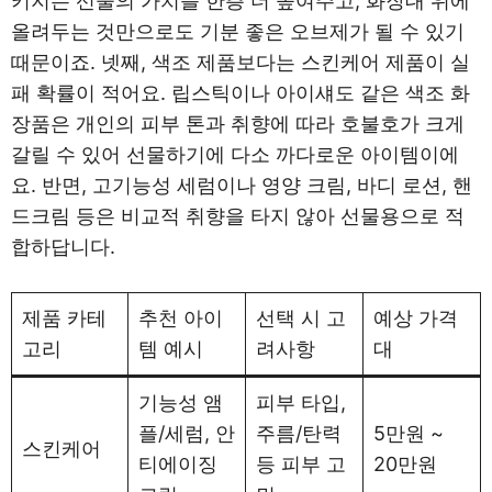
키지는 선물의 가치를 한층 더 높여주고, 화장대 위에
올려두는 것만으로도 기분 좋은 오브제가 될 수 있기
때문이죠. 넷째, 색조 제품보다는 스킨케어 제품이 실
패 확률이 적어요. 립스틱이나 아이섀도 같은 색조 화
장품은 개인의 피부 톤과 취향에 따라 호불호가 크게
갈릴 수 있어 선물하기에 다소 까다로운 아이템이에
요. 반면, 고기능성 세럼이나 영양 크림, 바디 로션, 핸
드크림 등은 비교적 취향을 타지 않아 선물용으로 적
합하답니다.
제품 카테
추천 아이
선택 시 고
예상 가격
고리
템 예시
려사항
대
기능성 앰
피부 타입,
플/세럼, 안
주름/탄력
5만원 ~
스킨케어
티에이징
등 피부 고
20만원