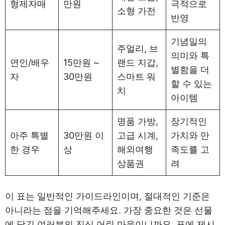
형제자매
만원
극적으로
소형 가전
반영
기념일의
주얼리, 브
의미와 특
연인/배우
15만원 ~
랜드 지갑,
별함을 더
자
30만원
스마트 워
할 수 있는
치
아이템
명품 가방,
장기적인
아주 특별
30만원 이
고급 시계,
가치와 만
한 경우
상
해외여행
족도를 고
상품권
려
이 표는 일반적인 가이드라인이며, 절대적인 기준은
아니라는 점을 기억해주세요. 가장 중요한 것은 선물
에 담긴 여러분의 진심 어린 마음이니까요. 표에 제시