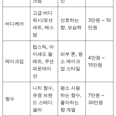
크림
민
고급 바디
워시/로션
선호하는
3만원 ~ 10
바디케어
세트, 배스
향, 보습력
만원
밤
립스틱, 아
이섀도 팔
피부 톤, 평
4만원 ~
메이크업
레트, 쿠션
소 메이크
15만원
파운데이
업 스타일
션
니치 향수,
평소 사용
유명 브랜
하는 향수,
7만원 ~
향수
드 스테디
좋아하는
30만원
셀러
향 계열